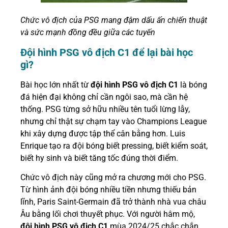
Chức vô địch của PSG mang đậm dấu ấn chiến thuật
và sức mạnh đồng đều giữa các tuyến
Đội hình PSG vô địch C1 để lại bài học
gì?
Bài học lớn nhất từ
đội hình PSG vô địch C1
là bóng
đá hiện đại không chỉ cần ngôi sao, mà cần hệ
thống. PSG từng sở hữu nhiều tên tuổi lừng lẫy,
nhưng chỉ thật sự chạm tay vào Champions League
khi xây dựng được tập thể cân bằng hơn. Luis
Enrique tạo ra đội bóng biết pressing, biết kiểm soát,
biết hy sinh và biết tăng tốc đúng thời điểm.
Chức vô địch này cũng mở ra chương mới cho PSG.
Từ hình ảnh đội bóng nhiều tiền nhưng thiếu bản
lĩnh, Paris Saint-Germain đã trở thành nhà vua châu
Âu bằng lối chơi thuyết phục. Với người hâm mộ,
đội hình PSG vô địch C1
mùa 2024/25 chắc chắn