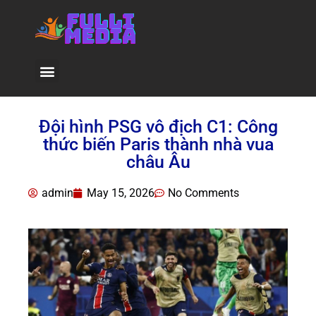
Viral News
Đội hình PSG vô địch C1: Công
thức biến Paris thành nhà vua
châu Âu
admin
May 15, 2026
No Comments