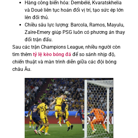
Hàng công biến hóa: Dembélé, Kvaratskhelia
và Doué liên tục hoán đổi vị trí, tạo sức ép lớn
lên đối thủ.
Chiều sâu lực lượng: Barcola, Ramos, Mayulu,
Zaïre-Emery giúp PSG luôn có phương án thay
đổi trận đấu.
Sau các trận Champions League, nhiều người còn
tìm thêm
tỷ lệ kèo bóng đá
để so sánh nhịp độ,
chiến thuật và màn trình diễn giữa các đội bóng
châu Âu.