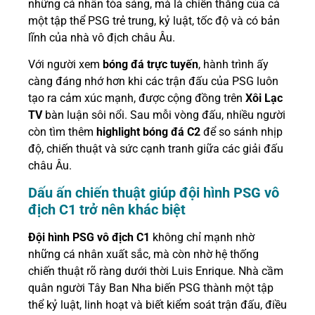
những cá nhân tỏa sáng, mà là chiến thắng của cả
một tập thể PSG trẻ trung, kỷ luật, tốc độ và có bản
lĩnh của nhà vô địch châu Âu.
Với người xem
bóng đá trực tuyến
, hành trình ấy
càng đáng nhớ hơn khi các trận đấu của PSG luôn
tạo ra cảm xúc mạnh, được cộng đồng trên
Xôi Lạc
TV
bàn luận sôi nổi. Sau mỗi vòng đấu, nhiều người
còn tìm thêm
highlight bóng đá C2
để so sánh nhịp
độ, chiến thuật và sức cạnh tranh giữa các giải đấu
châu Âu.
Dấu ấn chiến thuật giúp đội hình PSG vô
địch C1 trở nên khác biệt
Đội hình PSG vô địch C1
không chỉ mạnh nhờ
những cá nhân xuất sắc, mà còn nhờ hệ thống
chiến thuật rõ ràng dưới thời Luis Enrique. Nhà cầm
quân người Tây Ban Nha biến PSG thành một tập
thể kỷ luật, linh hoạt và biết kiểm soát trận đấu, điều