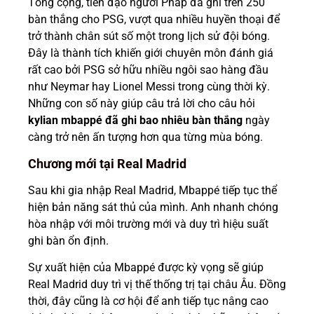
Tổng cộng, tiền đạo người Pháp đã ghi trên 250
bàn thắng cho PSG, vượt qua nhiều huyền thoại để
trở thành chân sút số một trong lịch sử đội bóng.
Đây là thành tích khiến giới chuyên môn đánh giá
rất cao bởi PSG sở hữu nhiều ngôi sao hàng đầu
như Neymar hay Lionel Messi trong cùng thời kỳ.
Những con số này giúp câu trả lời cho câu hỏi
kylian mbappé đã ghi bao nhiêu bàn thắng
ngày
càng trở nên ấn tượng hơn qua từng mùa bóng.
Chương mới tại Real Madrid
Sau khi gia nhập Real Madrid, Mbappé tiếp tục thể
hiện bản năng sát thủ của mình. Anh nhanh chóng
hòa nhập với môi trường mới và duy trì hiệu suất
ghi bàn ổn định.
Sự xuất hiện của Mbappé được kỳ vọng sẽ giúp
Real Madrid duy trì vị thế thống trị tại châu Âu. Đồng
thời, đây cũng là cơ hội để anh tiếp tục nâng cao