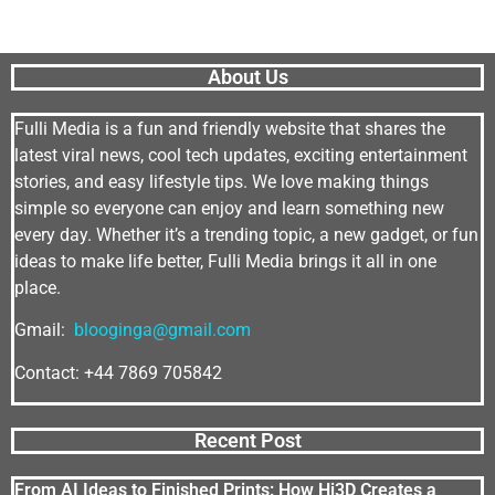
About Us
Fulli Media is a fun and friendly website that shares the
latest viral news, cool tech updates, exciting entertainment
stories, and easy lifestyle tips. We love making things
simple so everyone can enjoy and learn something new
every day. Whether it’s a trending topic, a new gadget, or fun
ideas to make life better, Fulli Media brings it all in one
place.
Gmail:
blooginga@gmail.com
Contact: +44 7869 705842
Recent Post
From AI Ideas to Finished Prints: How Hi3D Creates a