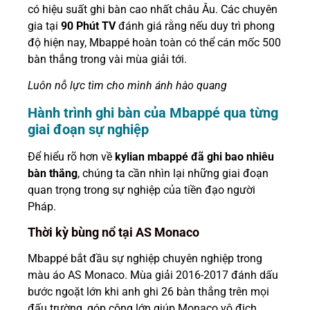
có hiệu suất ghi bàn cao nhất châu Âu. Các chuyên
gia tại
90 Phút TV
đánh giá rằng nếu duy trì phong
độ hiện nay, Mbappé hoàn toàn có thể cán mốc 500
bàn thắng trong vài mùa giải tới.
Luôn nỗ lực tìm cho mình ánh hào quang
Hành trình ghi bàn của Mbappé qua từng
giai đoạn sự nghiệp
Để hiểu rõ hơn về
kylian mbappé đã ghi bao nhiêu
bàn thắng
, chúng ta cần nhìn lại những giai đoạn
quan trọng trong sự nghiệp của tiền đạo người
Pháp.
Thời kỳ bùng nổ tại AS Monaco
Mbappé bắt đầu sự nghiệp chuyên nghiệp trong
màu áo AS Monaco. Mùa giải 2016-2017 đánh dấu
bước ngoặt lớn khi anh ghi 26 bàn thắng trên mọi
đấu trường, góp công lớn giúp Monaco vô địch