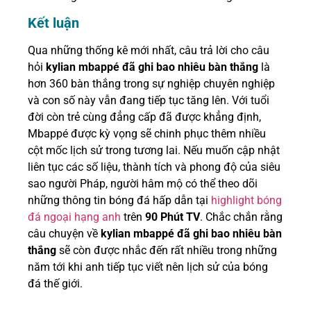
Kết luận
Qua những thống kê mới nhất, câu trả lời cho câu
hỏi
kylian mbappé đã ghi bao nhiêu bàn thắng
là
hơn 360 bàn thắng trong sự nghiệp chuyên nghiệp
và con số này vẫn đang tiếp tục tăng lên. Với tuổi
đời còn trẻ cùng đẳng cấp đã được khẳng định,
Mbappé được kỳ vọng sẽ chinh phục thêm nhiều
cột mốc lịch sử trong tương lai. Nếu muốn cập nhật
liên tục các số liệu, thành tích và phong độ của siêu
sao người Pháp, người hâm mộ có thể theo dõi
những thông tin bóng đá hấp dẫn tại
highlight bóng
đá ngoại hạng anh
trên
90 Phút TV
. Chắc chắn rằng
câu chuyện về
kylian mbappé đã ghi bao nhiêu bàn
thắng
sẽ còn được nhắc đến rất nhiều trong những
năm tới khi anh tiếp tục viết nên lịch sử của bóng
đá thế giới.